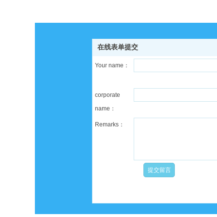
在线表单提交
Your name：
corporate
name：
Remarks：