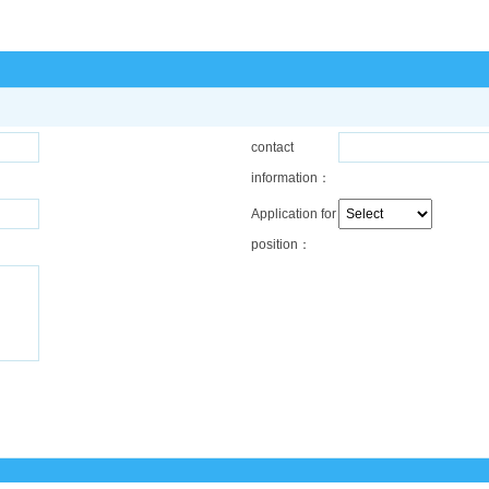
contact
information：
Application for
position：