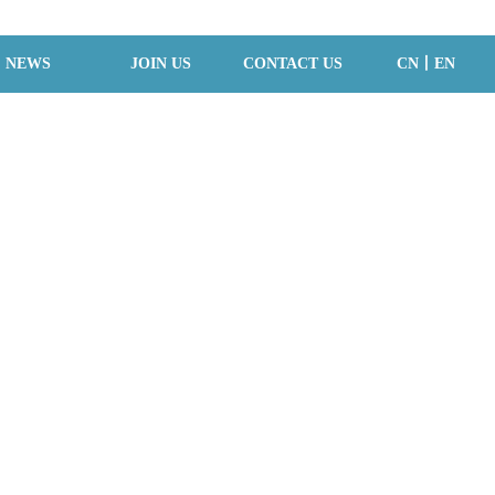
NEWS
JOIN US
CONTACT US
CN丨EN